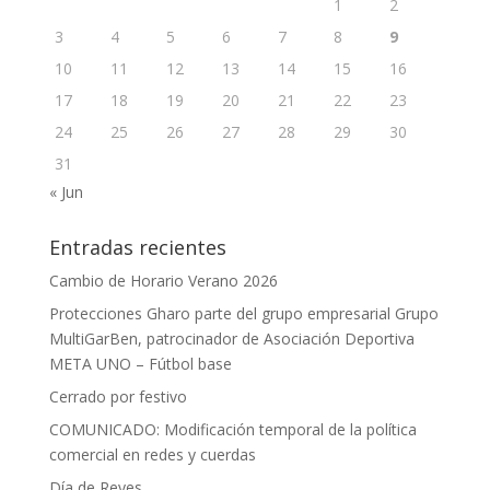
1
2
3
4
5
6
7
8
9
10
11
12
13
14
15
16
17
18
19
20
21
22
23
24
25
26
27
28
29
30
31
« Jun
Entradas recientes
Cambio de Horario Verano 2026
Protecciones Gharo parte del grupo empresarial Grupo
MultiGarBen, patrocinador de Asociación Deportiva
META UNO – Fútbol base
Cerrado por festivo
COMUNICADO: Modificación temporal de la política
comercial en redes y cuerdas
Día de Reyes