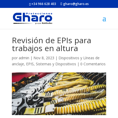
+34 966 628 403
gharo@gharo.es
Revisión de EPIs para
trabajos en altura
por
admin
|
Nov 8, 2023
|
Dispositivos y Líneas de
anclaje
,
EPIS
,
Sistemas y Dispositivos
|
0 Comentarios