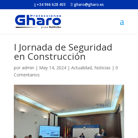
+34 966 628 403
gharo@gharo.es
I Jornada de Seguridad
en Construcción
por
admin
|
May 14, 2024
|
Actualidad
,
Noticias
|
0
Comentarios