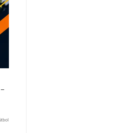
 –
útbol