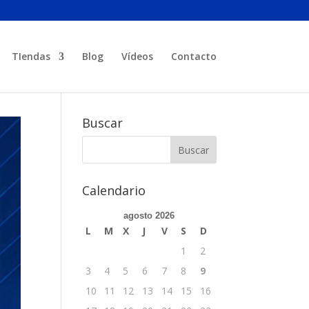
TIendas
Blog
Vídeos
Contacto
Buscar
Calendario
agosto 2026
L
M
X
J
V
S
D
1
2
3
4
5
6
7
8
9
10
11
12
13
14
15
16