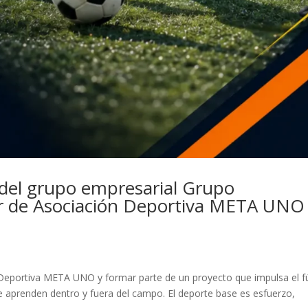
 del grupo empresarial Grupo
r de Asociación Deportiva META UNO
 Deportiva META UNO y formar parte de un proyecto que impulsa el f
se aprenden dentro y fuera del campo. El deporte base es esfuerzo,