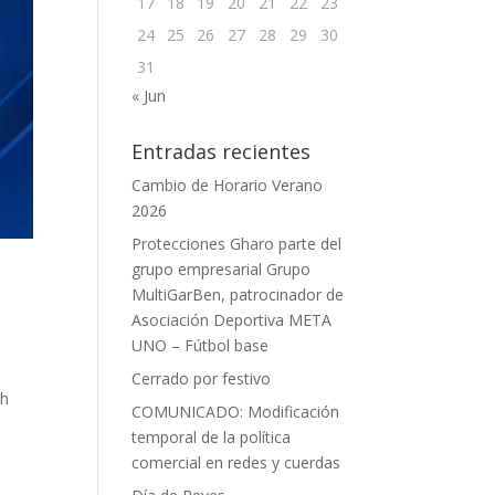
17
18
19
20
21
22
23
24
25
26
27
28
29
30
31
« Jun
Entradas recientes
Cambio de Horario Verano
2026
Protecciones Gharo parte del
grupo empresarial Grupo
MultiGarBen, patrocinador de
Asociación Deportiva META
UNO – Fútbol base
Cerrado por festivo
 h
COMUNICADO: Modificación
temporal de la política
comercial en redes y cuerdas