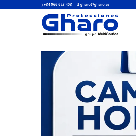
+34 966 628 403
gharo@gharo.es