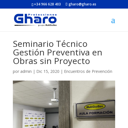
+34 966 628 403
gharo@gharo.es
Seminario Técnico
Gestión Preventiva en
Obras sin Proyecto
por
admin
|
Dic 15, 2020
|
Encuentros de Prevención